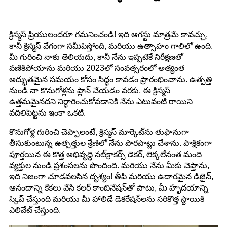
క్రిస్మస్ ప్రియులందరూ గమనించండి! ఇది ఆగస్టు మాత్రమే కావచ్చు,
కానీ క్రిస్మస్ వేగంగా సమీపిస్తోంది, మరియు ఉత్సాహం గాలిలో ఉంది.
మీ గురించి నాకు తెలియదు, కానీ నేను ఇప్పటికే నిరీక్షణతో
వణికిపోయాను మరియు 2023లో సంవత్సరంలో అత్యంత
అద్భుతమైన సమయం కోసం సిద్ధం కావడం ప్రారంభించాను. ఉత్పత్తి
నుండి నా కొనుగోళ్లను ప్లాన్ చేయడం వరకు, ఈ క్రిస్మస్
ఉత్తమమైనదని నిర్ధారించుకోవడానికి నేను ఎటువంటి రాయిని
వదిలిపెట్టను ఇంకా ఒకటి.
కొనుగోళ్ల గురించి చెప్పాలంటే, క్రిస్మస్ మార్కెట్‌ను తుఫానుగా
తీసుకుంటున్న ఉత్పత్తుల శ్రేణిలో నేను పొరపాట్లు చేశాను. పాక్షికంగా
పూర్తయిన ఈ కొత్త అభివృద్ధి నట్‌క్రాకర్స్ డెకర్, లెక్కలేనంత మంది
వ్యక్తుల నుండి ప్రశంసలను పొందింది. మరియు నేను మీకు చెప్తాను,
ఇది నిజంగా చూడవలసిన దృశ్యం! తీపి మరియు ఉదారమైన డిజైన్,
ఆనందాన్ని కేకలు వేసే కలర్ కాంబినేషన్‌తో పాటు, మీ హృదయాన్ని
స్కిప్ చేస్తుంది మరియు మీ హాలిడే డెకరేషన్‌లను సరికొత్త స్థాయికి
ఎలివేట్ చేస్తుంది.