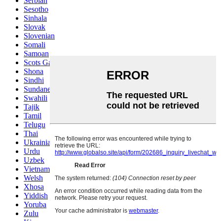
Serbian
Sesotho
Sinhala
Slovak
Slovenian
Somali
Samoan
Scots Gaelic
Shona
Sindhi
Sundanese
Swahili
Tajik
Tamil
Telugu
Thai
Ukrainian
Urdu
Uzbek
Vietnamese
Welsh
Xhosa
Yiddish
Yoruba
Zulu