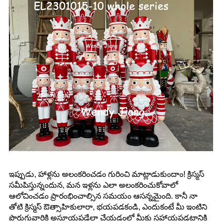
ఇప్పుడు, హాళ్లను అలంకరించడం గురించి మాట్లాడుకుందాం! క్రిస్మస్
సమీపిస్తున్నందున, మన ఇళ్లను ఎలా అలంకరించుకోవాలో
ఆలోచించడం ప్రారంభించాల్సిన సమయం ఆసన్నమైంది. కానీ నా
తోటి క్రిస్మస్ ఔత్సాహికులారా, భయపడకండి, ఎందుకంటే మీ ఇంటిని
పొరుగువారికి అసూయపడేలా చేయడంలో మీకు సహాయపడటానికి