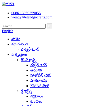
0086 13959259055
wendy@elandgocrafts.com
English
హోమ్
మా గురించి
ఫ్యాక్టరీ టూర్
ఉత్పత్తులు
రెసిన్ క్రాఫ్ట్స్
ఈస్టర్ డెకర్
ఆధునిక
హాలోవీన్ డెకర్
పాతకాలపు
XMAS డెకర్
క్లే క్రాఫ్ట్స్
విగ్రహాలు
కుండలు