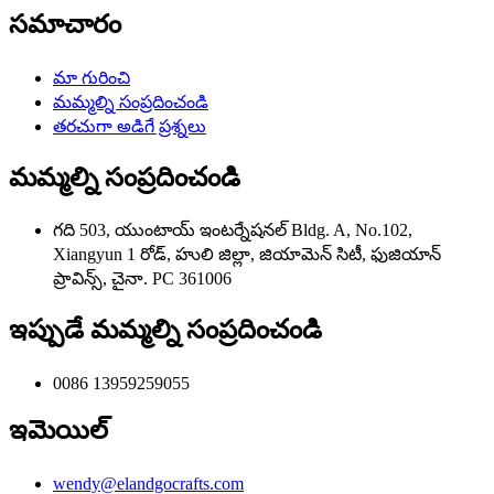
సమాచారం
మా గురించి
మమ్మల్ని సంప్రదించండి
తరచుగా అడిగే ప్రశ్నలు
మమ్మల్ని సంప్రదించండి
గది 503, యుంటాయ్ ఇంటర్నేషనల్ Bldg. A, No.102,
Xiangyun 1 రోడ్, హులి జిల్లా, జియామెన్ సిటీ, ఫుజియాన్
ప్రావిన్స్, చైనా. PC 361006
ఇప్పుడే మమ్మల్ని సంప్రదించండి
0086 13959259055
ఇమెయిల్
wendy@elandgocrafts.com