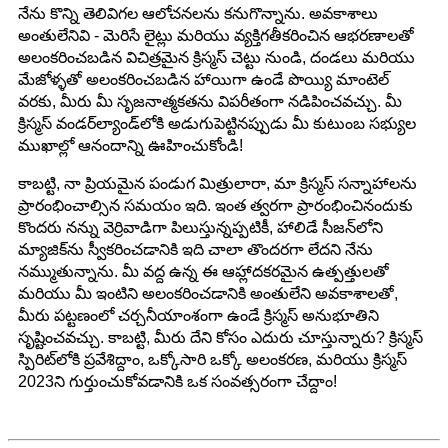
నేను కొన్ని తెలివిగల ఆలోచనలను కనుగొన్నాను. అవకాశాలు
అంతులేనివి - మెరిసే లైట్లు మరియు వ్యక్తిగతీకరించిన ఆభరణాలతో
అలంకరించబడిన విచిత్రమైన క్రిస్మస్ చెట్టు నుండి, దండలు మరియు
మేజోళ్ళతో అలంకరించబడిన హాయిగా ఉండే పొయ్యి మాంటెల్
వరకు, మీరు మీ సృజనాత్మకతను విపరీతంగా నడిపించవచ్చు. మీ
క్రిస్మస్ వండర్‌ల్యాండ్‌లోకి అడుగుపెట్టినప్పుడు మీ కుటుంబ సభ్యుల
ముఖాల్లో ఆనందాన్ని ఊహించుకోండి!
కాబట్టి, నా ప్రియమైన పండుగ మిత్రులారా, మా క్రిస్మస్ సన్నాహాలను
ప్రారంభించాల్సిన సమయం ఇది. ఇంత త్వరగా ప్రారంభించినందుకు
కొందరు నన్ను వెర్రివాడిగా పిలుస్తున్నప్పటికీ, హాలిడే సీజన్‌లోని
మ్యాజిక్‌ను స్వీకరించడానికి ఇది చాలా తొందరగా లేదని నేను
నమ్ముతున్నాను. మీ వద్ద ఉన్న ఈ ఆహ్లాదకరమైన ఉత్పత్తులతో
మరియు మీ ఇంటిని అలంకరించడానికి అంతులేని అవకాశాలతో,
మీరు పట్టణంలో చర్చనీయాంశంగా ఉండే క్రిస్మస్ అనుభూతిని
సృష్టించవచ్చు. కాబట్టి, మీరు దేని కోసం ఎదురు చూస్తున్నారు? క్రిస్మస్
స్పిరిట్‌లోకి ప్రవేశిద్దాం, ఒక్కోసారి ఒక్కో అలంకరణ, మరియు క్రిస్మస్
2023ని గుర్తుంచుకోవడానికి ఒక సంవత్సరంగా చేద్దాం!