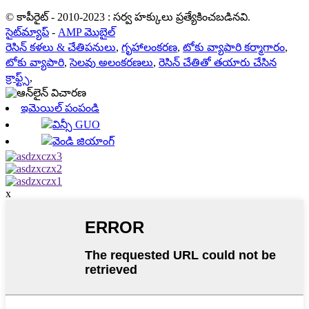
© కాపీరైట్ - 2010-2023 : సర్వ హక్కులు ప్రత్యేకించబడినవి.
సైట్‌మ్యాప్
-
AMP మొబైల్
రెసిన్ కళలు & చేతిపనులు
,
గృహాలంకరణ
,
టోకు వ్యాపారి కర్మాగారం
,
టోకు వ్యాపారి
,
సెలవు అలంకరణలు
,
రెసిన్ చేతితో తయారు చేసిన
క్రాఫ్ట్స్
,
ఇమెయిల్ పంపండి
విన్సీ GUO
వెండి జియాంగ్
x