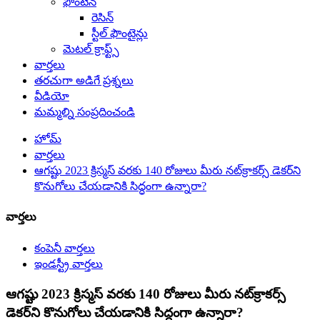
ఫౌంటెన్
రెసిన్
స్టీల్ ఫౌంటైన్లు
మెటల్ క్రాఫ్ట్స్
వార్తలు
తరచుగా అడిగే ప్రశ్నలు
వీడియో
మమ్మల్ని సంప్రదించండి
హోమ్
వార్తలు
ఆగష్టు 2023 క్రిస్మస్ వరకు 140 రోజులు మీరు నట్‌క్రాకర్స్ డెకర్‌ని
కొనుగోలు చేయడానికి సిద్ధంగా ఉన్నారా?
వార్తలు
కంపెనీ వార్తలు
ఇండస్ట్రీ వార్తలు
ఆగష్టు 2023 క్రిస్మస్ వరకు 140 రోజులు మీరు నట్‌క్రాకర్స్
డెకర్‌ని కొనుగోలు చేయడానికి సిద్ధంగా ఉన్నారా?