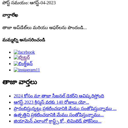
పోస్ట్ సమయం: ఆగస్ట్-04-2023
వార్తాలేఖ
తాజా అప్‌డేట్‌లు మరియు ఆఫర్‌లను పొందండి...
మమ్మల్ని అనుసరించండి
తాజా వార్తలు
2024 కోసం మా తాజా సీజనల్ డెకర్‌ని ఆవిష్కరిస్తోంది
ఆగస్ట్ 2023 క్రిస్మస్ వరకు 140 రోజులు యో...
ప్రారంభిస్తున్నట్లు ప్రకటించడానికి మేము సంతోషిస్తున్నాము ...
ఉత్పత్తిని ప్రకటించడానికి మేము సంతోషిస్తున్నాము...
జియామెన్ ఎలాంగో క్రాఫ్ట్స్ కో., లిమిటెడ్ షోకేస్‌లు...